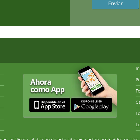
I
P
Fe
Ca
L
L
, gráficos y el diseño de este sitio web están protegidos por los 