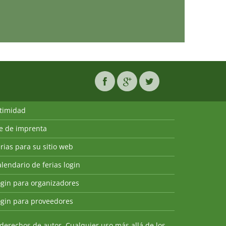
ntimidad
ie de imprenta
rias para su sitio web
lendario de ferias login
ogin para organizadores
ogin para proveedores
derechos de autor. Cualquier uso más allá de los