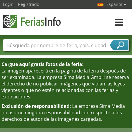
Login
Registrado
Español
Navega
toggle
Nombres de ferias
Países
Ciudades
Sectores de ferias
Cargue aquí gratis fotos de la feria:
Sectores de proveedor de servicios
La imagen aparecerá en la página de la feria después de
ser examinada. La empresa Sima Media GmbH se reserva
el derecho de no publicar imágenes que violan las leyes
vigentes o que no estén relacionadas con las ferias y
exposiciones.
Exclusión de responsabilidad:
La empresa Sima Media
no asume ninguna responsabilidad con respecto a los
derechos de autor de las imágenes cargadas.