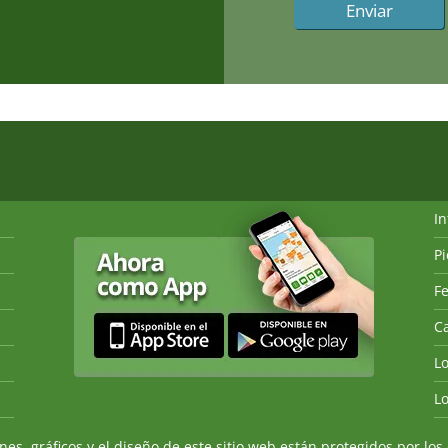
I
P
Fe
Ca
L
L
, gráficos y el diseño de este sitio web están protegidos por los 