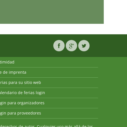
ntimidad
ie de imprenta
rias para su sitio web
lendario de ferias login
ogin para organizadores
ogin para proveedores
derechos de autor. Cualquier uso más allá de los