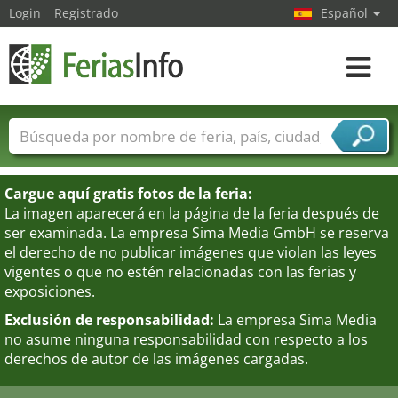
Login
Registrado
Español
Navega
toggle
Nombres de ferias
Países
Ciudades
Sectores de ferias
Cargue aquí gratis fotos de la feria:
Sectores de proveedor de servicios
La imagen aparecerá en la página de la feria después de
ser examinada. La empresa Sima Media GmbH se reserva
el derecho de no publicar imágenes que violan las leyes
vigentes o que no estén relacionadas con las ferias y
exposiciones.
Exclusión de responsabilidad:
La empresa Sima Media
no asume ninguna responsabilidad con respecto a los
derechos de autor de las imágenes cargadas.