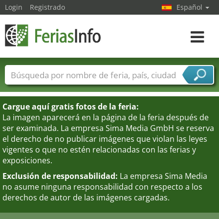
Login
Registrado
Español
Navega
toggle
Nombres de ferias
Países
Ciudades
Sectores de ferias
Cargue aquí gratis fotos de la feria:
Sectores de proveedor de servicios
La imagen aparecerá en la página de la feria después de
ser examinada. La empresa Sima Media GmbH se reserva
el derecho de no publicar imágenes que violan las leyes
vigentes o que no estén relacionadas con las ferias y
exposiciones.
Exclusión de responsabilidad:
La empresa Sima Media
no asume ninguna responsabilidad con respecto a los
derechos de autor de las imágenes cargadas.