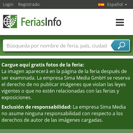
Login
Registrado
Español
Navega
toggle
Nombres de ferias
Países
Ciudades
Sectores de ferias
Cargue aquí gratis fotos de la feria:
Sectores de proveedor de servicios
La imagen aparecerá en la página de la feria después de
ser examinada. La empresa Sima Media GmbH se reserva
el derecho de no publicar imágenes que violan las leyes
vigentes o que no estén relacionadas con las ferias y
exposiciones.
Exclusión de responsabilidad:
La empresa Sima Media
no asume ninguna responsabilidad con respecto a los
derechos de autor de las imágenes cargadas.