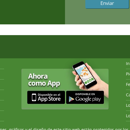
I
P
Fe
Ca
L
L
, gráficos y el diseño de este sitio web están protegidos por los 