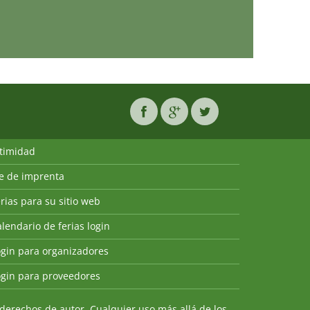
ntimidad
ie de imprenta
rias para su sitio web
lendario de ferias login
ogin para organizadores
ogin para proveedores
derechos de autor. Cualquier uso más allá de los