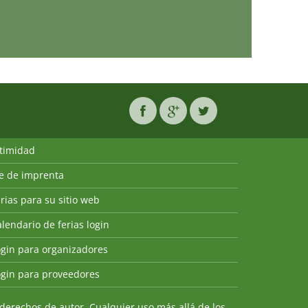
ntimidad
ie de imprenta
rias para su sitio web
lendario de ferias login
ogin para organizadores
ogin para proveedores
derechos de autor. Cualquier uso más allá de los