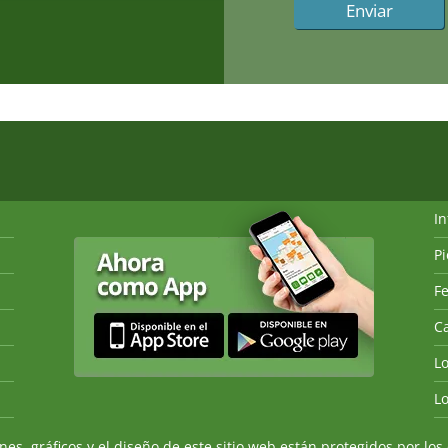
I
P
Fe
Ca
L
L
, gráficos y el diseño de este sitio web están protegidos por los 