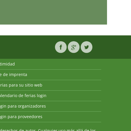
ntimidad
ie de imprenta
rias para su sitio web
lendario de ferias login
ogin para organizadores
ogin para proveedores
derechos de autor. Cualquier uso más allá de los