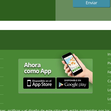
I
P
Fe
Ca
L
L
, gráficos y el diseño de este sitio web están protegidos por los 