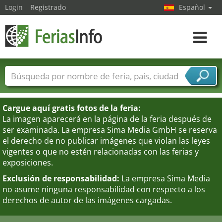
Login
Registrado
Español
Navega
toggle
Nombres de ferias
Países
Ciudades
Sectores de ferias
Cargue aquí gratis fotos de la feria:
Sectores de proveedor de servicios
La imagen aparecerá en la página de la feria después de
ser examinada. La empresa Sima Media GmbH se reserva
el derecho de no publicar imágenes que violan las leyes
vigentes o que no estén relacionadas con las ferias y
exposiciones.
Exclusión de responsabilidad:
La empresa Sima Media
no asume ninguna responsabilidad con respecto a los
derechos de autor de las imágenes cargadas.