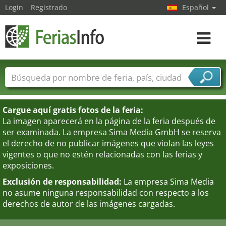
Login
Registrado
Español
Navega
toggle
Nombres de ferias
Países
Ciudades
Sectores de ferias
Cargue aquí gratis fotos de la feria:
Sectores de proveedor de servicios
La imagen aparecerá en la página de la feria después de
ser examinada. La empresa Sima Media GmbH se reserva
el derecho de no publicar imágenes que violan las leyes
vigentes o que no estén relacionadas con las ferias y
exposiciones.
Exclusión de responsabilidad:
La empresa Sima Media
no asume ninguna responsabilidad con respecto a los
derechos de autor de las imágenes cargadas.