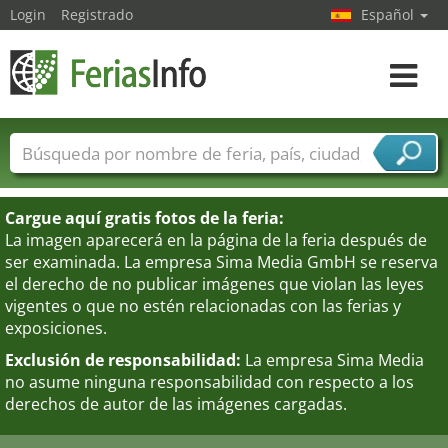
Login
Registrado
Español
Navega
toggle
Nombres de ferias
Países
Ciudades
Sectores de ferias
Cargue aquí gratis fotos de la feria:
Sectores de proveedor de servicios
La imagen aparecerá en la página de la feria después de
ser examinada. La empresa Sima Media GmbH se reserva
el derecho de no publicar imágenes que violan las leyes
vigentes o que no estén relacionadas con las ferias y
exposiciones.
Exclusión de responsabilidad:
La empresa Sima Media
no asume ninguna responsabilidad con respecto a los
derechos de autor de las imágenes cargadas.