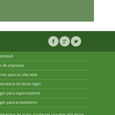
ntimidad
ie de imprenta
rias para su sitio web
lendario de ferias login
ogin para organizadores
ogin para proveedores
derechos de autor. Cualquier uso más allá de los