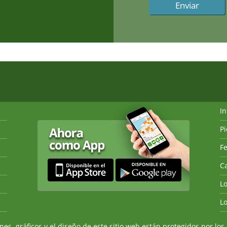
I
P
Fe
Ca
L
L
, gráficos y el diseño de este sitio web están protegidos por los 