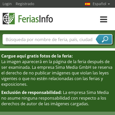
Login
Registrado
Español
Navega
toggle
Nombres de ferias
Países
Ciudades
Sectores de ferias
Cargue aquí gratis fotos de la feria:
Sectores de proveedor de servicios
La imagen aparecerá en la página de la feria después de
ser examinada. La empresa Sima Media GmbH se reserva
el derecho de no publicar imágenes que violan las leyes
vigentes o que no estén relacionadas con las ferias y
exposiciones.
Exclusión de responsabilidad:
La empresa Sima Media
no asume ninguna responsabilidad con respecto a los
derechos de autor de las imágenes cargadas.