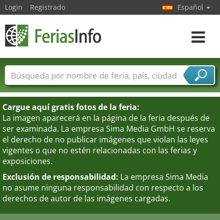
Login
Registrado
Español
Navega
toggle
Nombres de ferias
Países
Ciudades
Sectores de ferias
Cargue aquí gratis fotos de la feria:
Sectores de proveedor de servicios
La imagen aparecerá en la página de la feria después de
ser examinada. La empresa Sima Media GmbH se reserva
el derecho de no publicar imágenes que violan las leyes
vigentes o que no estén relacionadas con las ferias y
exposiciones.
Exclusión de responsabilidad:
La empresa Sima Media
no asume ninguna responsabilidad con respecto a los
derechos de autor de las imágenes cargadas.