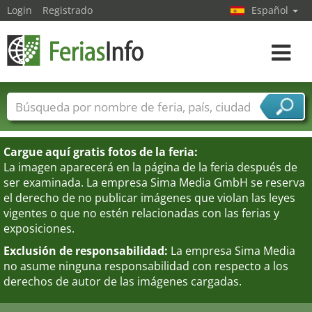
Login
Registrado
Español
Navega
toggle
Nombres de ferias
Países
Ciudades
Sectores de ferias
Cargue aquí gratis fotos de la feria:
Sectores de proveedor de servicios
La imagen aparecerá en la página de la feria después de
ser examinada. La empresa Sima Media GmbH se reserva
el derecho de no publicar imágenes que violan las leyes
vigentes o que no estén relacionadas con las ferias y
exposiciones.
Exclusión de responsabilidad:
La empresa Sima Media
no asume ninguna responsabilidad con respecto a los
derechos de autor de las imágenes cargadas.