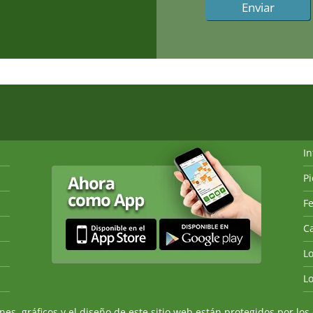
I
P
Fe
Ca
L
L
, gráficos y el diseño de este sitio web están protegidos por los 