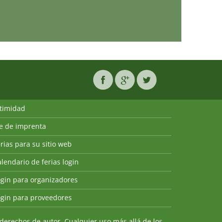
ntimidad
ie de imprenta
rias para su sitio web
lendario de ferias login
ogin para organizadores
ogin para proveedores
derechos de autor. Cualquier uso más allá de los