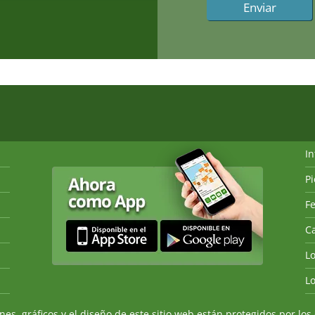
I
P
Fe
Ca
L
L
, gráficos y el diseño de este sitio web están protegidos por los 