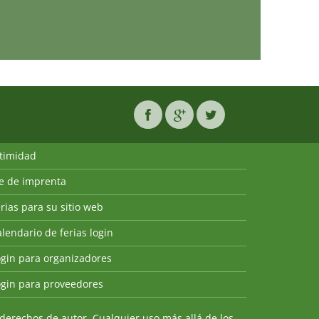
ntimidad
ie de imprenta
rias para su sitio web
lendario de ferias login
ogin para organizadores
ogin para proveedores
derechos de autor. Cualquier uso más allá de los