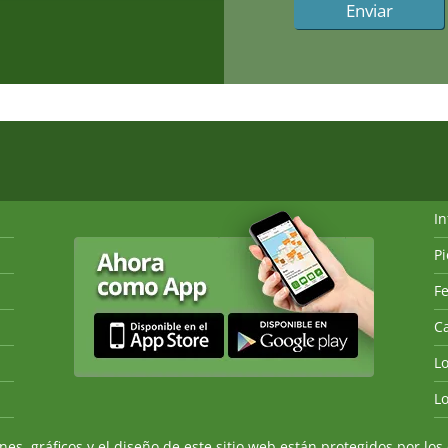
I
P
Fe
Ca
L
L
, gráficos y el diseño de este sitio web están protegidos por los 