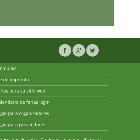
ntimidad
ie de imprenta
rias para su sitio web
lendario de ferias login
ogin para organizadores
ogin para proveedores
derechos de autor. Cualquier uso más allá de los