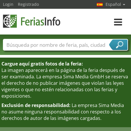
Login
Registrado
Español
Navega
toggle
Nombres de ferias
Países
Ciudades
Sectores de ferias
Cargue aquí gratis fotos de la feria:
Sectores de proveedor de servicios
La imagen aparecerá en la página de la feria después de
ser examinada. La empresa Sima Media GmbH se reserva
el derecho de no publicar imágenes que violan las leyes
vigentes o que no estén relacionadas con las ferias y
exposiciones.
Exclusión de responsabilidad:
La empresa Sima Media
no asume ninguna responsabilidad con respecto a los
derechos de autor de las imágenes cargadas.