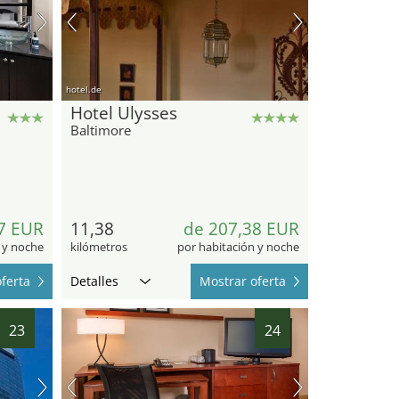
hotel.de
Hotel Ulysses
Baltimore
7 EUR
11,38
de 207,38 EUR
 y noche
kilómetros
por habitación y noche
ferta
Detalles
Mostrar oferta
23
24