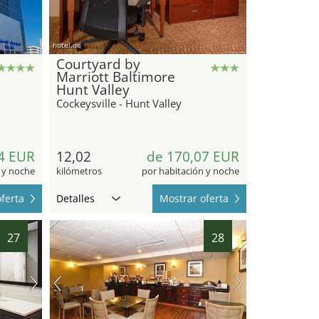
hotel.de
Courtyard by
Marriott Baltimore
Hunt Valley
Cockeysville - Hunt Valley
4 EUR
12,02
de 170,07 EUR
 y noche
kilómetros
por habitación y noche
ferta
Detalles
Mostrar oferta
27
28