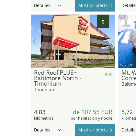
Detalles
Mostrar oferta
Detalle
5
hotel.de
hotel.de
Red Roof PLUS+
Mt. 
Baltimore North -
Conf
Timonium
Baltim
Timonium
4,83
de 107,55 EUR
5,72
kilómetros
por habitación y noche
kilómet
Detalles
Mostrar oferta
Detalle