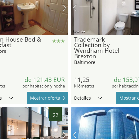
hotel.de
on House Bed &
Trademark
fast
Collection by
Wyndham Hotel
ore
Brexton
Baltimore
5
de 121,43 EUR
11,25
de 153,9
ros
por habitación y noche
kilómetros
por habitación
s
Mostrar oferta
Detalles
Mostrar o
22