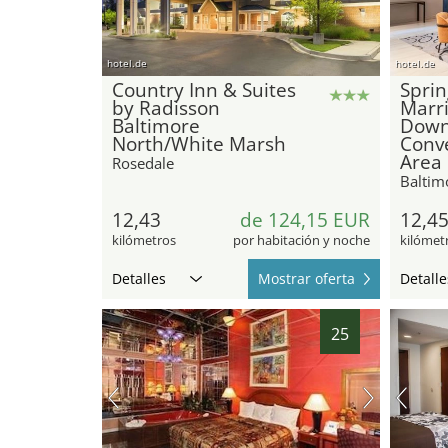
hotel.de
hotel.de
Country Inn & Suites
Sprin
by Radisson
Marri
Baltimore
Down
North/White Marsh
Conv
Area
Rosedale
Baltim
12,43
de 124,15 EUR
12,4
kilómetros
por habitación y noche
kilómet
Detalles
Mostrar oferta
Detalle
25