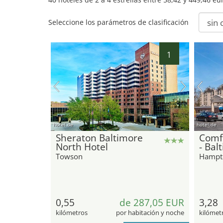
Seleccione los parámetros de clasificación
1
hotel.de
hotel.de
Sheraton Baltimore
Comf
North Hotel
- Bal
Towson
Hampt
0,55
de 287,05 EUR
3,28
kilómetros
por habitación y noche
kilómet