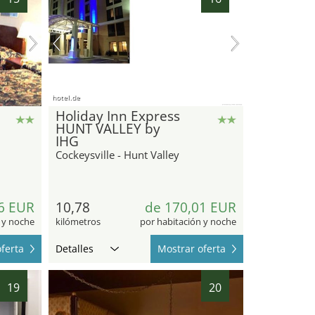
hotel.de
Holiday Inn Express
HUNT VALLEY by
IHG
Cockeysville - Hunt Valley
6 EUR
10,78
de 170,01 EUR
 y noche
kilómetros
por habitación y noche
ferta
Detalles
Mostrar oferta
19
20