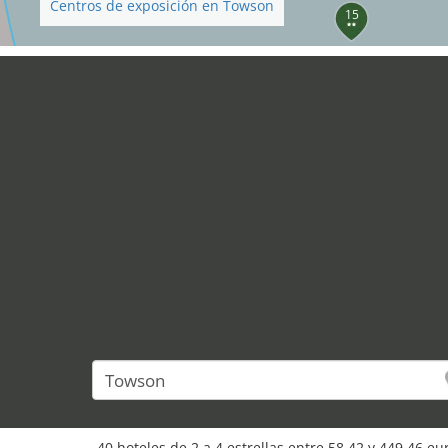
Centros de exposición en Towson
15
12
40 hoteles de 2 a 4 estrellas entre 58,42 y 449,46 