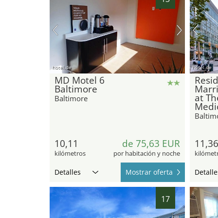
hotel.de
hotel.de
MD Motel 6
Resid
Baltimore
Marri
at Th
Baltimore
Medi
Baltim
10,11
de 75,63 EUR
11,3
kilómetros
por habitación y noche
kilómet
Detalles
Mostrar oferta
Detalle
17