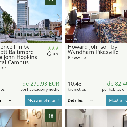
hotel.de
ence Inn by
Howard Johnson by
ott Baltimore
Wyndham Pikesville
76%
e John Hopkins
Pikesville
cal Campus
ore
6
de 279,93 EUR
10,48
de 82,4
ros
por habitación y noche
kilómetros
por habitación
s
Mostrar oferta
Detalles
Mostrar o
18