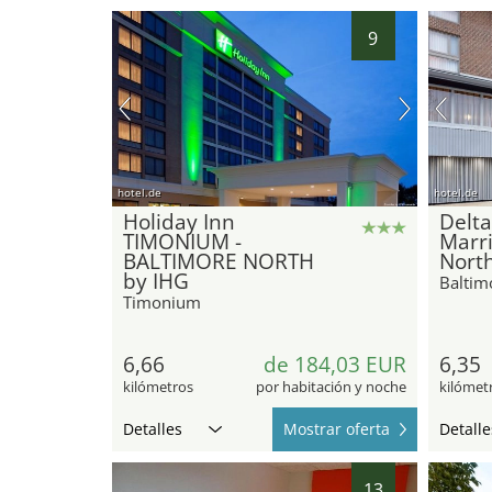
9
hotel.de
hotel.de
Holiday Inn
Delta
TIMONIUM -
Marri
BALTIMORE NORTH
Nort
by IHG
Baltim
Timonium
6,66
de 184,03 EUR
6,35
kilómetros
por habitación y noche
kilómet
Detalles
Mostrar oferta
Detalle
13