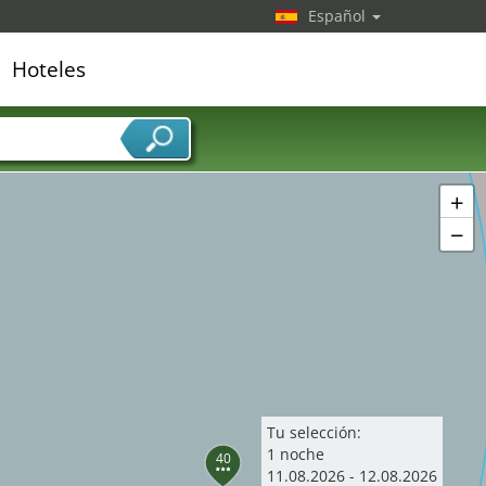
Español
Hoteles
edor de servicios
+
−
Tu selección:
1
noche
40
11
.
08
.
2026
-
12
.
08
.
2026