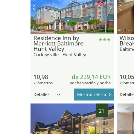
hotel.de
hotel.de
Residence Inn by
Wils
Marriott Baltimore
Break
Hunt Valley
Baltim
Cockeysville - Hunt Valley
10,98
de 229,14 EUR
10,0
kilómetros
por habitación y noche
kilómet
Detalles
Mostrar oferta
Detalle
21