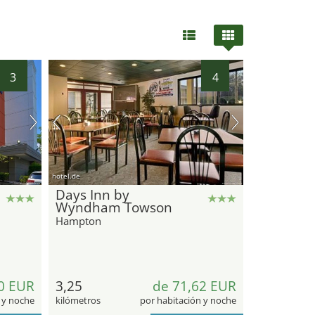
3
4
hotel.de
Days Inn by
Wyndham Towson
Hampton
0 EUR
3,25
de 71,62 EUR
 y noche
kilómetros
por habitación y noche