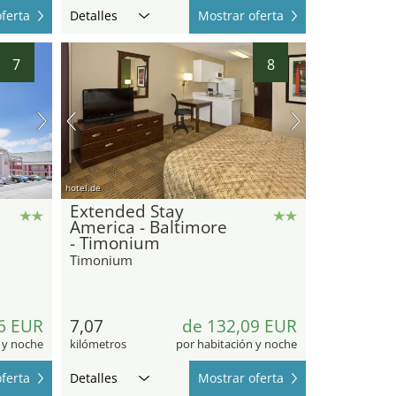
ferta
Detalles
Mostrar oferta
7
8
hotel.de
Extended Stay
America - Baltimore
- Timonium
Timonium
6 EUR
7,07
de 132,09 EUR
 y noche
kilómetros
por habitación y noche
ferta
Detalles
Mostrar oferta