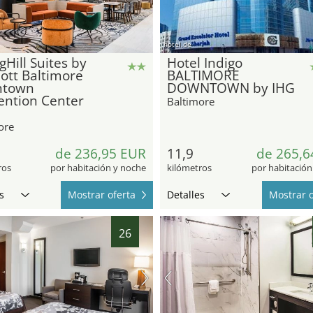
hotel.de
gHill Suites by
Hotel Indigo
ott Baltimore
BALTIMORE
town
DOWNTOWN by IHG
ention Center
Baltimore
ore
5
de 236,95 EUR
11,9
de 265,6
ros
por habitación y noche
kilómetros
por habitación
s
Mostrar oferta
Detalles
Mostrar o
26