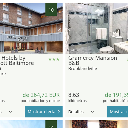
10
hotel.de
 Hotels by
Gramercy Mansion
ott Baltimore
B&B
h
Brooklandville
ore
de 264,72 EUR
8,63
de 191,3
ros
por habitación y noche
kilómetros
por habitación
s
Mostrar oferta
Detalles
Mostrar o
14