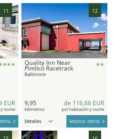
11
12
hotel.de
Quality Inn Near
Pimlico Racetrack
Baltimore
9 EUR
9,95
de 116,66 EUR
 y noche
kilómetros
por habitación y noche
ferta
Detalles
Mostrar oferta
15
16