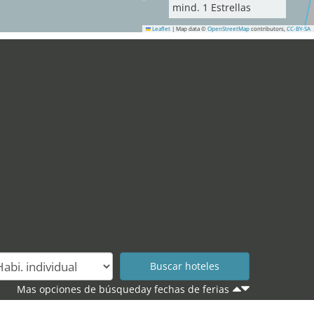
mind.
1
Estrellas
Leaflet
|
Map data ©
OpenStreetMap
contributors,
CC-BY-SA
21
39
25
Mas opciones de búsqueday fechas de ferias