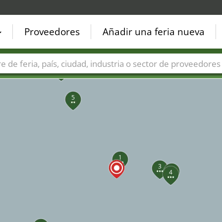
Proveedores
Añadir una feria nueva
7
8
9
Países
Ciudades
Sectores de ferias
Sectores de prove
5
1
3
2
4