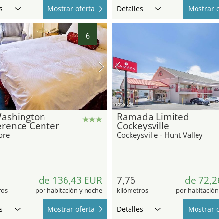
s
Mostrar oferta
Detalles
Mostrar o
6
hotel.de
Washington
Ramada Limited
erence Center
Cockeysville
ore
Cockeysville - Hunt Valley
de 136,43 EUR
7,76
de 72,2
ros
por habitación y noche
kilómetros
por habitación
s
Mostrar oferta
Detalles
Mostrar o