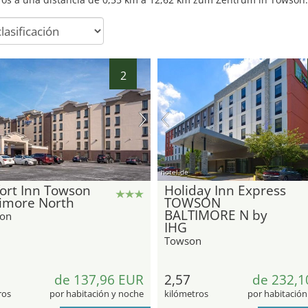
2
hotel.de
ort Inn Towson
Holiday Inn Express
timore North
TOWSON
BALTIMORE N by
on
IHG
Towson
de 137,96 EUR
2,57
de 232,1
ros
por habitación y noche
kilómetros
por habitación