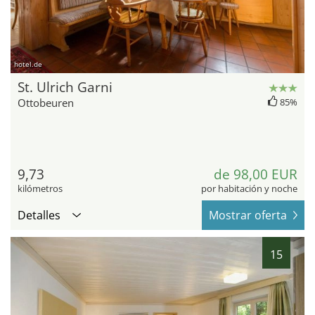
hotel.de
St. Ulrich Garni
Ottobeuren
85%
9,73
de 98,00 EUR
kilómetros
por habitación y noche
Detalles
Mostrar oferta
15