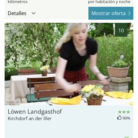
kilómetros
por habitación y noche
Detalles
Mostrar oferta
10
hotel.de
Löwen Landgasthof
Kirchdorf an der Iller
90%