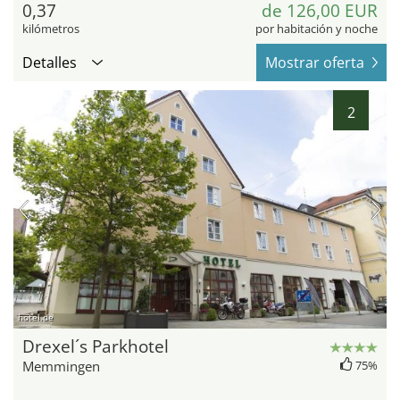
0,37
de 126,00 EUR
kilómetros
por habitación y noche
Detalles
Mostrar oferta
2
hotel.de
Drexel´s Parkhotel
Memmingen
75%