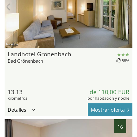
hotel.de
Landhotel Grönenbach
Bad Grönenbach
88%
13,13
de 110,00 EUR
kilómetros
por habitación y noche
Detalles
Mostrar oferta
16