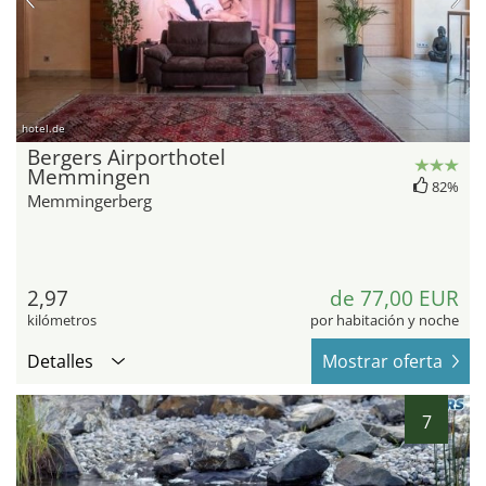
hotel.de
Bergers Airporthotel
Memmingen
82%
Memmingerberg
2,97
de 77,00 EUR
kilómetros
por habitación y noche
Detalles
Mostrar oferta
7