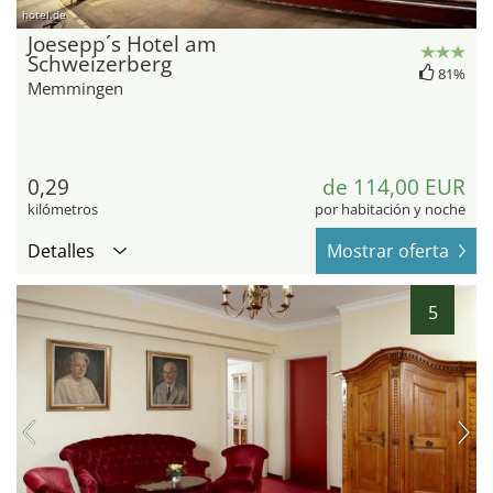
hotel.de
Joesepp´s Hotel am
Schweizerberg
81%
Memmingen
0,29
de 114,00 EUR
kilómetros
por habitación y noche
Detalles
Mostrar oferta
5