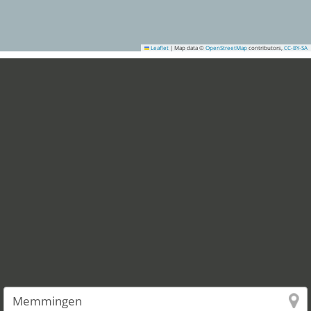
Leaflet
|
Map data ©
OpenStreetMap
contributors,
CC-BY-SA
18
16
15