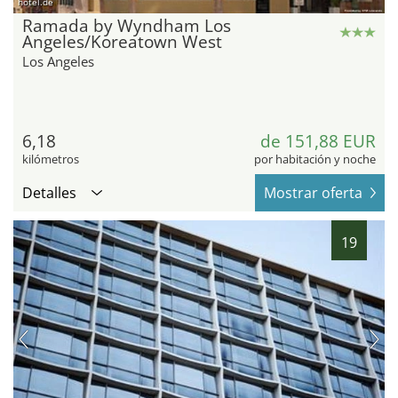
hotel.de
Ramada by Wyndham Los
Angeles/Koreatown West
Los Angeles
6,18
de 151,88 EUR
kilómetros
por habitación y noche
Detalles
Mostrar oferta
19