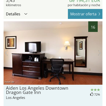
3,43
de 194,31 EUR
kilómetros
por habitación y noche
Detalles
Mostrar oferta
16
hotel.de
Aiden Los Angeles Downtown
Dragon Gate Inn
72%
Los Angeles