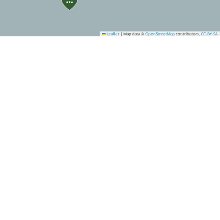
Leaflet
|
Map data ©
OpenStreetMap
contributors,
CC-BY-SA