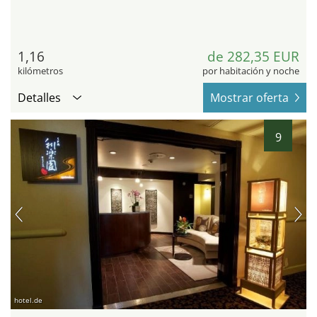
1,16
de 282,35 EUR
kilómetros
por habitación y noche
Detalles
Mostrar oferta
9
hotel.de