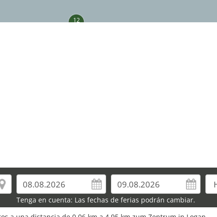
12
Tenga en cuenta: Las fechas de ferias podrán cambiar.
euros a una distancia de 0,06 km a 4,95 km zum Zentrum in Logan.