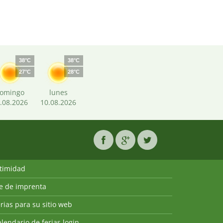
38°C
38°C
27°C
28°C
omingo
lunes
.08.2026
10.08.2026
ntimidad
ie de imprenta
rias para su sitio web
lendario de ferias login