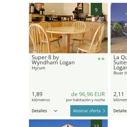
9
hotel.de
hotel.de
Super 8 by
La Qu
Wyndham Logan
Suit
Loga
Hyrum
River 
1,89
de 96,96 EUR
2,11
kilómetros
por habitación y noche
kilómet
Detalles
Mostrar oferta
Detalle
13