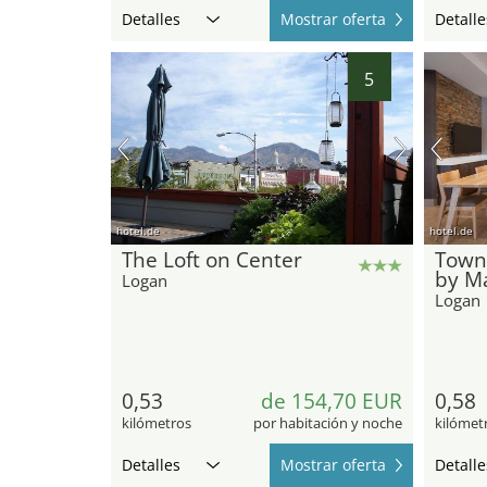
Detalles
Mostrar oferta
Detalle
5
hotel.de
hotel.de
The Loft on Center
Town
by Ma
Logan
Logan
0,53
de 154,70 EUR
0,58
kilómetros
por habitación y noche
kilómet
Detalles
Mostrar oferta
Detalle