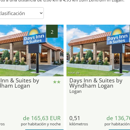
2
hotel.de
Inn & Suites by
Days Inn & Suites by
ham Logan
Wyndham Logan
Logan
de 165,63 EUR
0,51
de 136,7
ros
por habitación y noche
kilómetros
por habitación