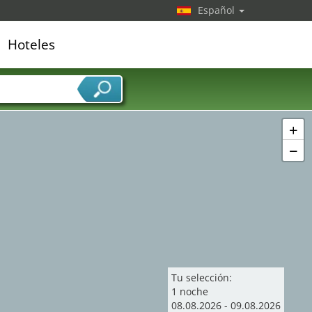
Español
Hoteles
edor de servicios
+
−
Tu selección:
1
noche
08
.
08
.
2026
-
09
.
08
.
2026