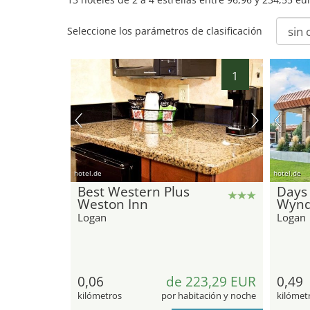
Seleccione los parámetros de clasificación
1
hotel.de
hotel.de
Best Western Plus
Days 
Weston Inn
Wynd
Logan
Logan
0,06
de 223,29 EUR
0,49
kilómetros
por habitación y noche
kilómet