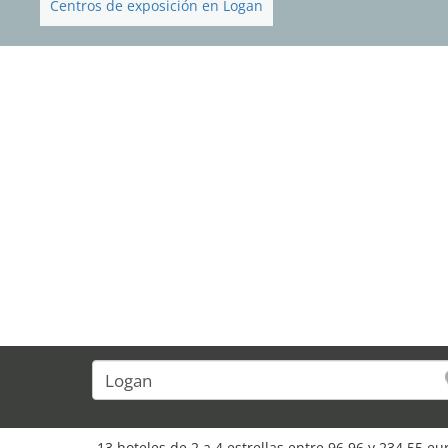
Centros de exposición en Logan
13 hoteles de 2 a 4 estrellas entre 96,96 y 234,55 