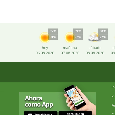
35°C
39°C
38°C
30°C
27°C
27°C
hoy
mañana
sábado
d
06.08.2026
07.08.2026
08.08.2026
09
I
P
Fe
Ca