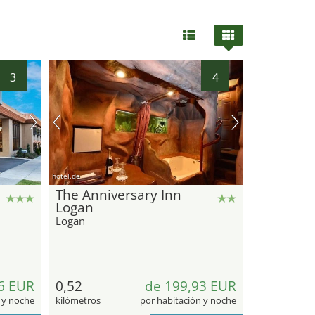
3
4
hotel.de
The Anniversary Inn
Logan
Logan
6 EUR
0,52
de 199,93 EUR
 y noche
kilómetros
por habitación y noche