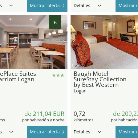
s
Mostrar oferta
Detalles
Mostrar o
6
hotel.de
ePlace Suites
Baugh Motel
rriott Logan
SureStay Collection
by Best Western
Logan
de 211,04 EUR
0,72
de 209,2
ros
por habitación y noche
kilómetros
por habitación
s
Mostrar oferta
Detalles
Mostrar o