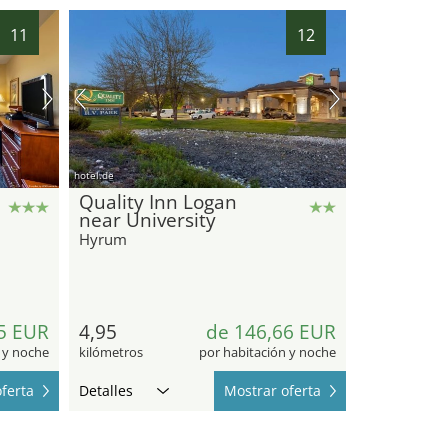
11
12
hotel.de
Quality Inn Logan
near University
Hyrum
5 EUR
4,95
de 146,66 EUR
 y noche
kilómetros
por habitación y noche
ferta
Detalles
Mostrar oferta