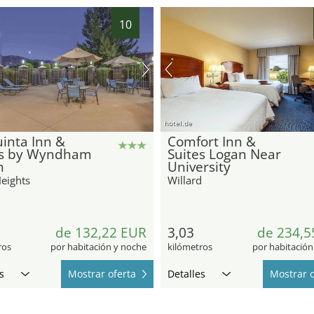
10
hotel.de
inta Inn &
Comfort Inn &
es by Wyndham
Suites Logan Near
n
University
Heights
Willard
de 132,22 EUR
3,03
de 234,5
ros
por habitación y noche
kilómetros
por habitación
s
Mostrar oferta
Detalles
Mostrar o