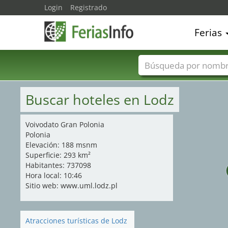
Login
Registrado
Ferias
Nombres de ferias
Buscar hoteles en Lodz
Voivodato Gran Polonia
Polonia
Elevación: 188 msnm
Superficie: 293 km²
Habitantes: 737098
Hora local: 10:46
Sitio web: www.uml.lodz.pl
Atracciones turísticas de Lodz