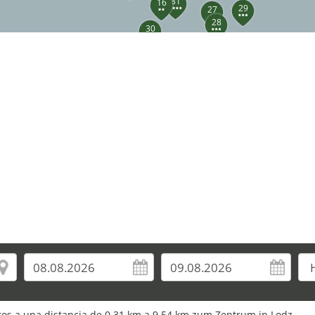
31
16
29
27
28
30
3
34
37
euros a una distancia de 0,31 km a 9,54 km zum Zentrum in Lodz.