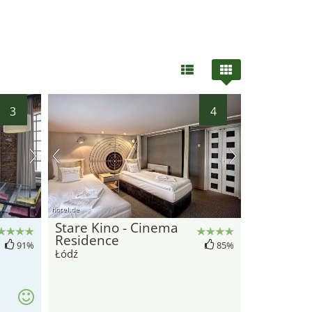
3
4
hotel.de
Stare Kino - Cinema
Residence
91%
85%
Łódź