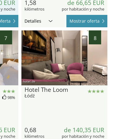
0 EUR
1,58
de 66,65 EUR
 y noche
kilómetros
por habitación y noche
ferta
Detalles
Mostrar oferta
7
8
hotel.de
Hotel The Loom
Łódź
98%
6 EUR
0,68
de 140,35 EUR
 y noche
kilómetros
por habitación y noche