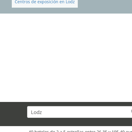
Centros de exposición en Lodz
40 hoteles de 2 a 5 estrellas entre 26,35 y 195,49 