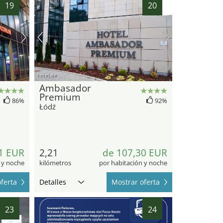
19
20
hotel.de
Ambasador
Premium
86%
92%
Łódź
1 EUR
2,21
de 107,30 EUR
 y noche
kilómetros
por habitación y noche
ferta
Detalles
Mostrar oferta
23
24