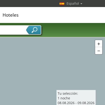
Español
Hoteles
edor de servicios
+
−
Tu selección:
1
noche
08
.
08
.
2026
-
09
.
08
.
2026