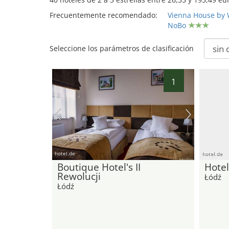
Frecuentemente recomendado:
Vienna House by
NoBo
Seleccione los parámetros de clasificación
1
hotel.de
hotel.de
Boutique Hotel's II
Hotel
Rewolucji
Łódź
Łódź