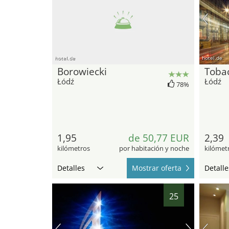
hotel.de
hotel.de
Borowiecki
Toba
Łódź
Łódź
78%
1,95
de 50,77 EUR
2,39
kilómetros
por habitación y noche
kilómet
Detalles
Mostrar oferta
Detalle
25