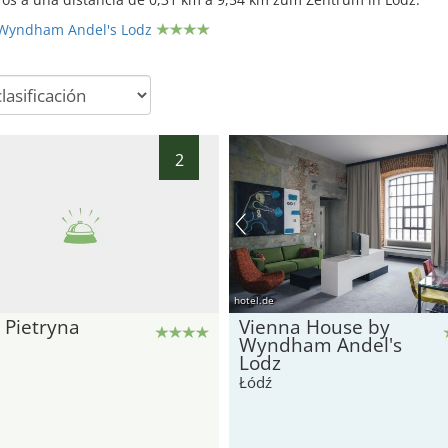
 Wyndham Andel's Lodz
2
hotel.de
 Pietryna
Vienna House by
Wyndham Andel's
Lodz
Łódź