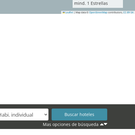
mind.
1
Estrellas
Leaflet
|
Map data ©
OpenStreetMap
contributors,
CC-BY-SA
8
Mas opciones de búsqueda