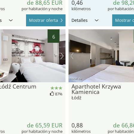
de 88,65 EUR
0,46
de 98,2
ros
por habitación y noche
kilómetros
por habitación
s
Mostrar oferta
Detalles
Mostrar o
6
hotel.de
Łódź Centrum
Aparthotel Krzywa
Kamienica
87%
Łódź
de 65,59 EUR
0,88
de 66,8
ros
por habitación y noche
kilómetros
por habitación