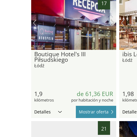
17
hotel.de
hotel.de
Boutique Hotel's III
ibis 
Piłsudskiego
Łódź
Łódź
1,9
de 61,36 EUR
1,98
kilómetros
por habitación y noche
kilómet
Detalles
Mostrar oferta
Detalle
21