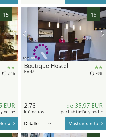
15
16
hotel.de
Boutique Hostel
Łódź
72%
79%
5 EUR
2,78
de 35,97 EUR
 y noche
kilómetros
por habitación y noche
ferta
Detalles
Mostrar oferta