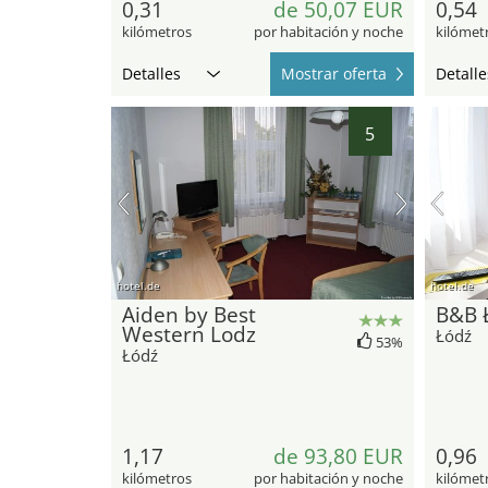
0,31
de 50,07 EUR
0,54
kilómetros
por habitación y noche
kilómet
Detalles
Mostrar oferta
Detalle
5
hotel.de
hotel.de
Aiden by Best
B&B 
Western Lodz
Łódź
53%
Łódź
1,17
de 93,80 EUR
0,96
kilómetros
por habitación y noche
kilómet