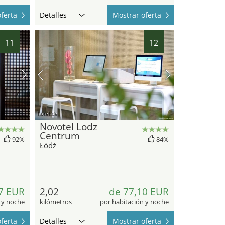
ferta
Detalles
Mostrar oferta
11
12
hotel.de
Novotel Lodz
Centrum
92%
84%
Łódź
7 EUR
2,02
de 77,10 EUR
 y noche
kilómetros
por habitación y noche
ferta
Detalles
Mostrar oferta