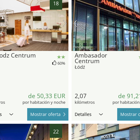
18
hotel.de
Lodz Centrum
Ambasador
Centrum
60%
Łódź
de 50,33 EUR
2,07
de 91,2
ros
por habitación y noche
kilómetros
por habitación
s
Mostrar oferta
Detalles
Mostrar o
22