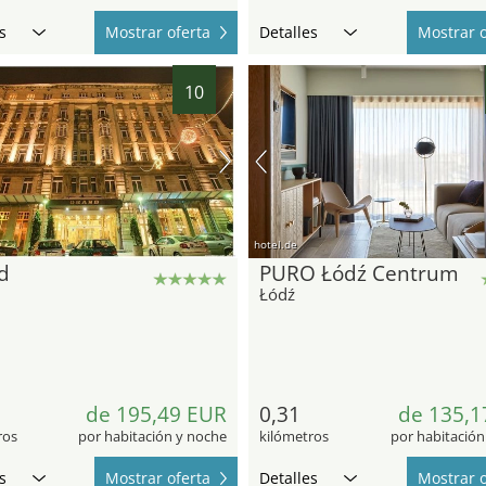
s
Mostrar oferta
Detalles
Mostrar o
10
hotel.de
d
PURO Łódź Centrum
Łódź
de 195,49 EUR
0,31
de 135,1
ros
por habitación y noche
kilómetros
por habitación
s
Mostrar oferta
Detalles
Mostrar o