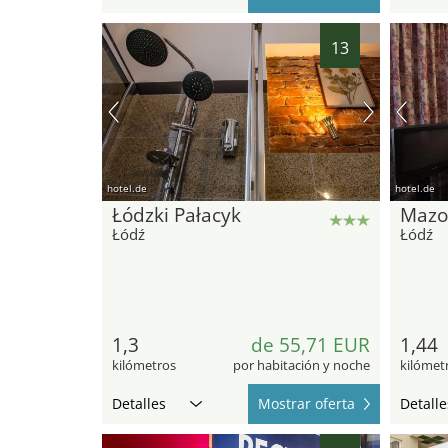
13
hotel.de
hotel.de
Łódzki Pałacyk
Mazo
Łódź
Łódź
1,3
de 55,71 EUR
1,44
kilómetros
por habitación y noche
kilómet
Detalles
Mostrar oferta
Detalle