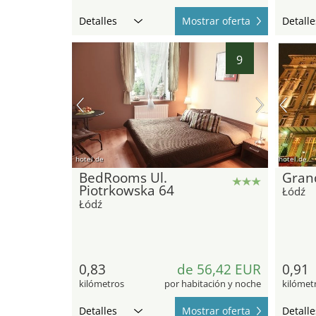
Detalles
Mostrar oferta
Detalle
9
hotel.de
hotel.de
BedRooms Ul.
Gran
Piotrkowska 64
Łódź
Łódź
0,83
de 56,42 EUR
0,91
kilómetros
por habitación y noche
kilómet
Detalles
Mostrar oferta
Detalle