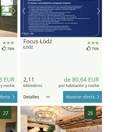
hotel.de
Focus Łódź
Łódź
78%
76%
3 EUR
2,11
de 80,64 EUR
 y noche
kilómetros
por habitación y noche
ferta
Detalles
Mostrar oferta
27
28