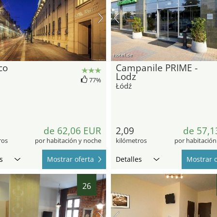
hotel.de
co
Campanile PRIME -
Lodz
77%
Łódź
de 62,06 EUR
2,09
de 57,1
ros
por habitación y noche
kilómetros
por habitación
s
Mostrar oferta
Detalles
Mostrar o
26