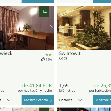
14
hotel.de
wiecki
Swiatowit
Łódź
74%
de 41,84 EUR
1,69
de 26,3
ros
por habitación y noche
kilómetros
por habitación
s
Mostrar oferta
Detalles
Mostrar o