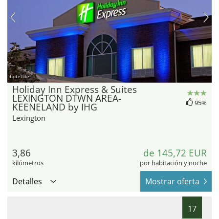
hotel.de
Holiday Inn Express & Suites
LEXINGTON DTWN AREA-
95%
KEENELAND by IHG
Lexington
3,86
de 145,72 EUR
kilómetros
por habitación y noche
Detalles
Mostrar oferta
17