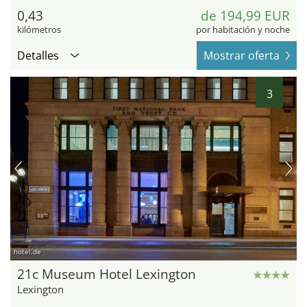
0,43
de 194,99 EUR
kilómetros
por habitación y noche
Detalles
Mostrar oferta
3
hotel.de
21c Museum Hotel Lexington
Lexington