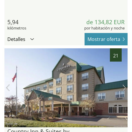
5,94
de 134,82 EUR
kilómetros
por habitación y noche
Detalles
Mostrar oferta
21
hotel.de
Country Inn & Suites by