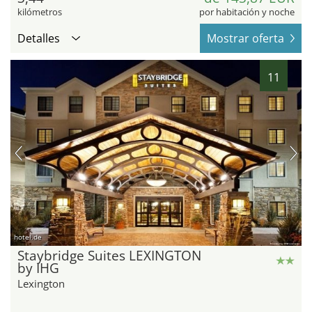
kilómetros
por habitación y noche
Detalles
Mostrar oferta
11
hotel.de
Staybridge Suites LEXINGTON
by IHG
Lexington