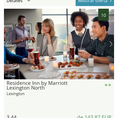
Detalles
Mostrar oferta
10
hotel.de
Residence Inn by Marriott
Lexington North
Lexington
3,44
de 143,87 EUR