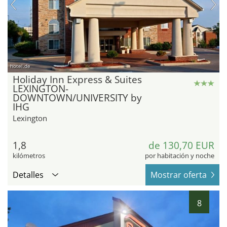
hotel.de
Holiday Inn Express & Suites
LEXINGTON-
DOWNTOWN/UNIVERSITY by
IHG
Lexington
1,8
de 130,70 EUR
kilómetros
por habitación y noche
Detalles
Mostrar oferta
8