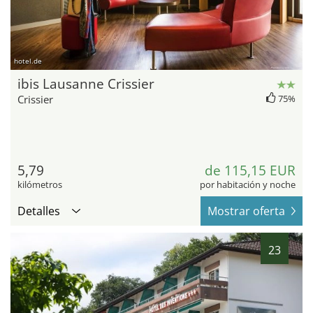
hotel.de
ibis Lausanne Crissier
Crissier
75%
5,79
de 115,15 EUR
kilómetros
por habitación y noche
Detalles
Mostrar oferta
23