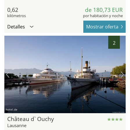
0,62
de 180,73 EUR
kilómetros
por habitación y noche
Detalles
Mostrar oferta
2
hotel.de
Château d` Ouchy
Lausanne