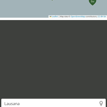
Leaflet
|
Map data ©
OpenStreetMap
contributors,
CC-BY-SA
38
39