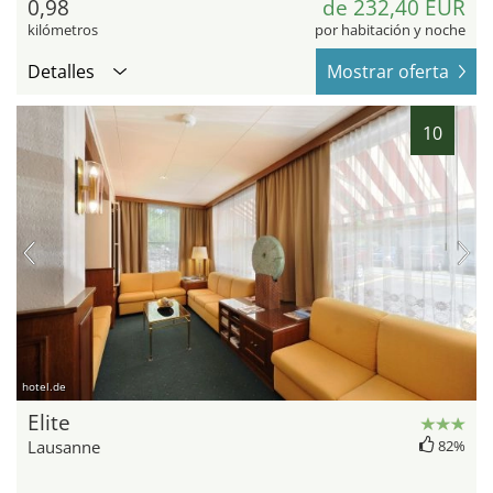
0,98
de 232,40 EUR
kilómetros
por habitación y noche
Detalles
Mostrar oferta
10
hotel.de
Elite
Lausanne
82%