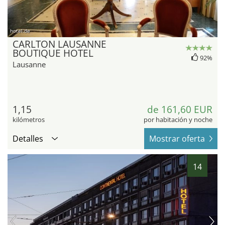
hotel.de
CARLTON LAUSANNE
BOUTIQUE HOTEL
92%
Lausanne
1,15
de 161,60 EUR
kilómetros
por habitación y noche
Detalles
Mostrar oferta
14