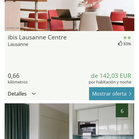
hotel.de
ibis Lausanne Centre
Lausanne
83%
0,66
de 142,03 EUR
kilómetros
por habitación y noche
Detalles
Mostrar oferta
6