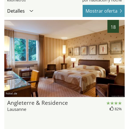
kilómetros
por habitación y noche
Detalles
Mostrar oferta
18
hotel.de
Angleterre & Residence
Lausanne
82%