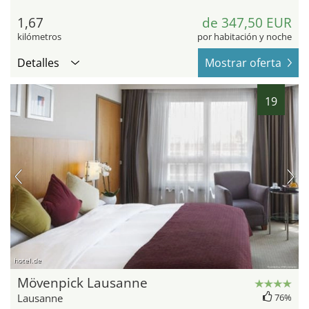
1,67
de 347,50 EUR
kilómetros
por habitación y noche
Detalles
Mostrar oferta
19
hotel.de
Mövenpick Lausanne
Lausanne
76%