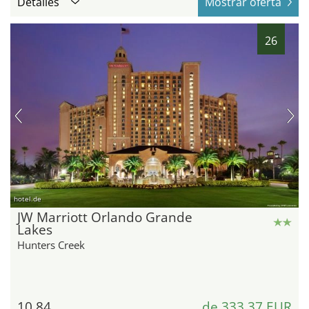
Detalles
Mostrar oferta
26
hotel.de
JW Marriott Orlando Grande
Lakes
Hunters Creek
10,84
de 333,37 EUR