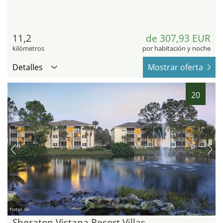
11,2
de 307,93 EUR
kilómetros
por habitación y noche
Detalles
Mostrar oferta
20
hotel.de
Sheraton Vistana Resort Villas