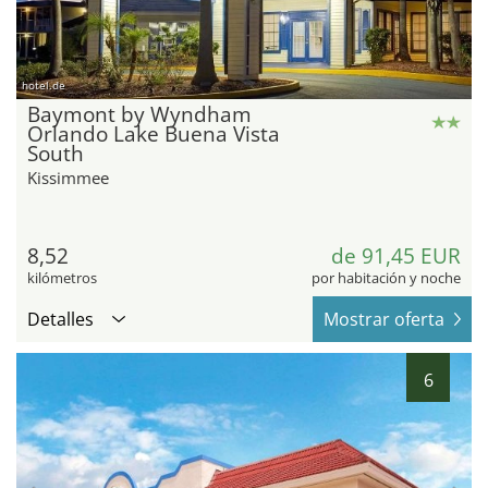
hotel.de
Baymont by Wyndham
Orlando Lake Buena Vista
South
Kissimmee
8,52
de 91,45 EUR
kilómetros
por habitación y noche
Detalles
Mostrar oferta
6