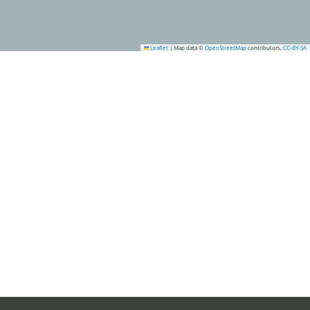
Leaflet
|
Map data ©
OpenStreetMap
contributors,
CC-BY-SA