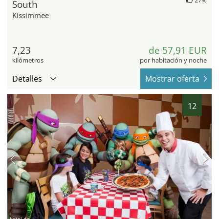
27%
South
Kissimmee
7,23
de 57,91 EUR
kilómetros
por habitación y noche
Detalles
Mostrar oferta
12
hotel.de