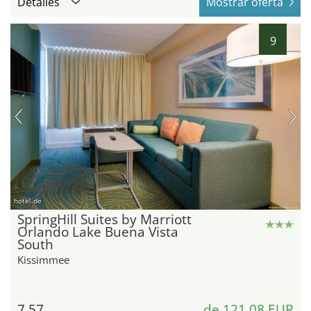
Detalles
Mostrar oferta
9
hotel.de
SpringHill Suites by Marriott
Orlando Lake Buena Vista
South
Kissimmee
7,57
de 121,08 EUR