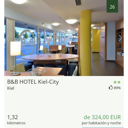
26
hotel.de
B&B HOTEL Kiel-City
Kiel
89%
1,32
de 324,00 EUR
kilómetros
por habitación y noche