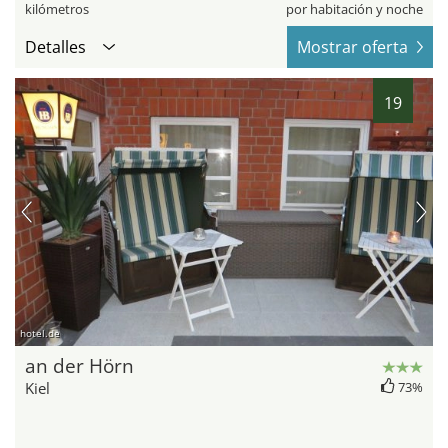
kilómetros
por habitación y noche
Detalles
Mostrar oferta
19
hotel.de
an der Hörn
Kiel
73%