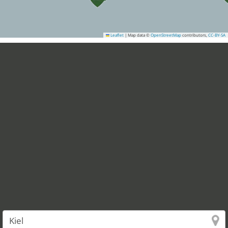
Leaflet
|
Map data ©
OpenStreetMap
contributors,
CC-BY-SA
37