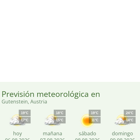
Previsión meteorológica en
Gutenstein, Austria
19°C
18°C
19°C
24°C
17°C
15°C
11°C
14°C
hoy
mañana
sábado
domingo