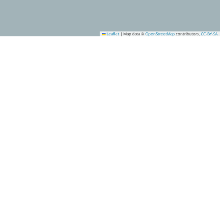
Leaflet
|
Map data ©
OpenStreetMap
contributors,
CC-BY-SA
1