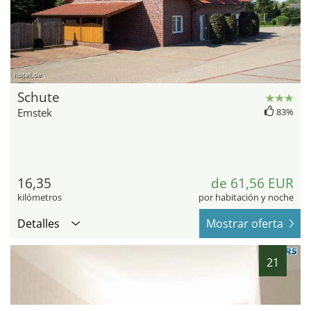
hotel.de
Schute
Emstek
83%
16,35
de 61,56 EUR
kilómetros
por habitación y noche
Detalles
Mostrar oferta
21