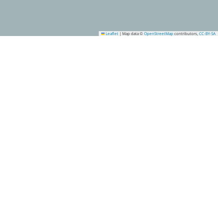
Leaflet
|
Map data ©
OpenStreetMap
contributors,
CC-BY-SA
7
18
11
17
16