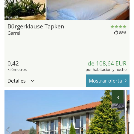
hotel.de
Bürgerklause Tapken
Garrel
88%
0,42
de 108,64 EUR
kilómetros
por habitación y noche
Detalles
Mostrar oferta
3