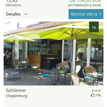
12,43
de 104,00 EUR
kilómetros
por habitación y noche
Detalles
Mostrar oferta
16
hotel.de
Schlömer
Cloppenburg
77%