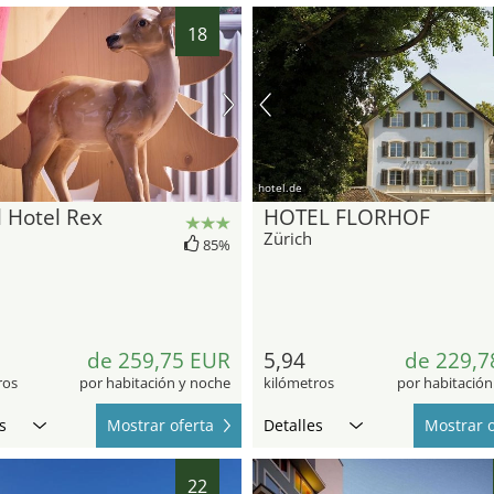
18
hotel.de
l Hotel Rex
HOTEL FLORHOF
Zürich
85%
de 259,75 EUR
5,94
de 229,7
ros
por habitación y noche
kilómetros
por habitación
s
Mostrar oferta
Detalles
Mostrar o
22