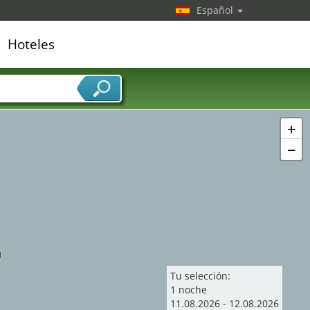
Español
Hoteles
edor de servicios
+
−
Tu selección:
1
noche
11
.
08
.
2026
-
12
.
08
.
2026