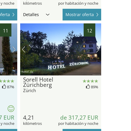
 y noche
kilómetros
por habitación y noche
ferta
Detalles
Mostrar oferta
11
12
hotel.de
Sorell Hotel
Zürichberg
87%
89%
Zürich
7 EUR
4,21
de 317,27 EUR
 y noche
kilómetros
por habitación y noche