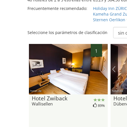
Frecuentemente recomendado:
Holiday Inn ZÜRI
Kameha Grand Zur
Sternen Oerlikon
Seleccione los parámetros de clasificación
1
hotel.de
hotel.de
Hotel Zwiback
Hotel
Wallisellen
Düben
89%