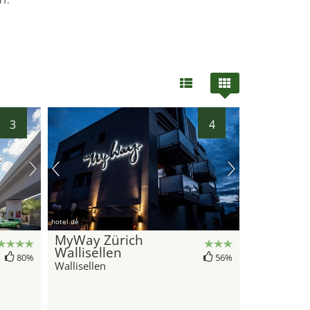
3
4
hotel.de
MyWay Zürich
Wallisellen
80%
56%
Wallisellen