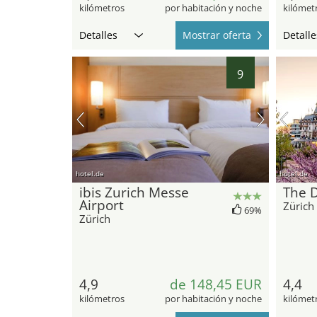
kilómetros
por habitación y noche
kilómet
Detalles
Mostrar oferta
Detalle
9
hotel.de
hotel.de
ibis Zurich Messe
The 
Airport
Zürich
69%
Zürich
4,9
de 148,45 EUR
4,4
kilómetros
por habitación y noche
kilómet