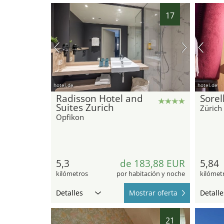
17
hotel.de
hotel.de
Radisson Hotel and
Sorel
Suites Zurich
Zürich
Opfikon
5,3
de 183,88 EUR
5,84
kilómetros
por habitación y noche
kilómet
Detalles
Mostrar oferta
Detalle
21