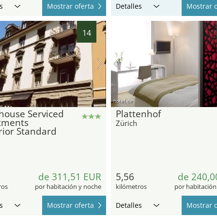
s
Mostrar oferta
Detalles
Mostrar o
14
hotel.de
house Serviced
Plattenhof
tments
Zürich
rior Standard
de 311,51 EUR
5,56
de 240,0
ros
por habitación y noche
kilómetros
por habitación
s
Mostrar oferta
Detalles
Mostrar o