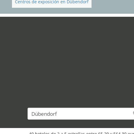
Centros de exposición en Dübendorf
40 hoteles de 2 a 5 estrellas entre 65,29 y 564,30 