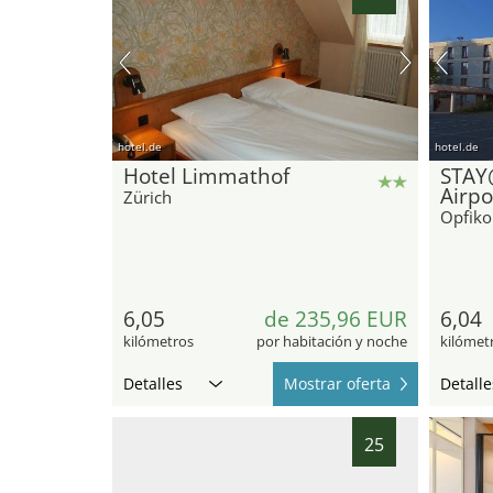
hotel.de
hotel.de
Hotel Limmathof
STAY
Airpo
Zürich
Opfiko
6,05
de 235,96 EUR
6,04
kilómetros
por habitación y noche
kilómet
Detalles
Mostrar oferta
Detalle
25