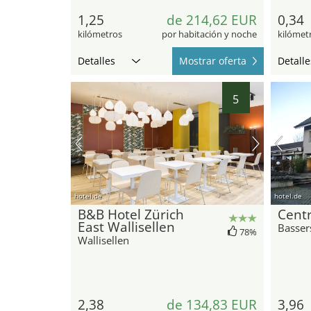
1,25
de 214,62 EUR
0,34
kilómetros
por habitación y noche
kilómet
Detalles
Mostrar oferta
Detalle
5
hotel.de
hotel.de
B&B Hotel Zürich
Centr
East Wallisellen
Basser
78%
Wallisellen
2,38
de 134,83 EUR
3,96