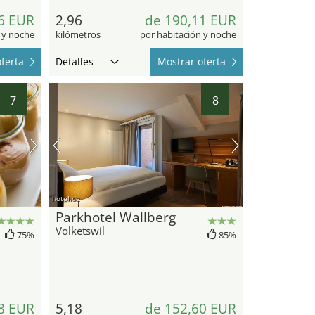
6 EUR
2,96
de 190,11 EUR
 y noche
kilómetros
por habitación y noche
ferta
Detalles
Mostrar oferta
7
8
hotel.de
Parkhotel Wallberg
Volketswil
75%
85%
8 EUR
5,18
de 152,60 EUR