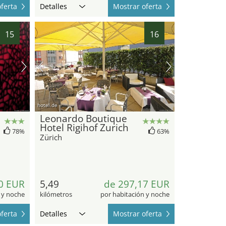
ferta
Detalles
Mostrar oferta
15
16
hotel.de
Leonardo Boutique
Hotel Rigihof Zurich
78%
63%
Zürich
0 EUR
5,49
de 297,17 EUR
 y noche
kilómetros
por habitación y noche
ferta
Detalles
Mostrar oferta