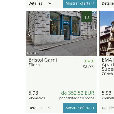
Detalles
Mostrar oferta
Detalle
13
hotel.de
hotel.de
Bristol Garni
EMA 
Apar
Zürich
79%
Supe
Zürich
5,98
de 352,52 EUR
5,93
kilómetros
por habitación y noche
kilómet
Detalles
Mostrar oferta
Detalle