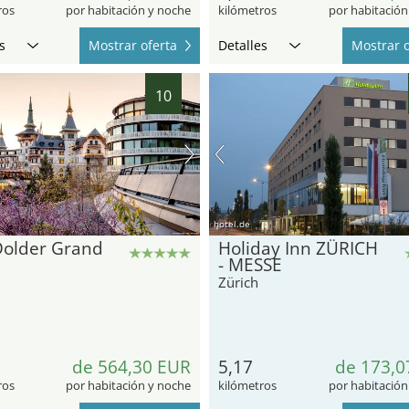
ros
por habitación y noche
kilómetros
por habitación
s
Mostrar oferta
Detalles
Mostrar o
10
hotel.de
Dolder Grand
Holiday Inn ZÜRICH
- MESSE
Zürich
de 564,30 EUR
5,17
de 173,0
ros
por habitación y noche
kilómetros
por habitación