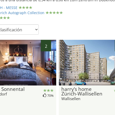
CH - MESSE
ich Autograph Collection
2
hotel.de
 Sonnental
harry’s home
Zürich-Wallisellen
dorf
70%
Wallisellen