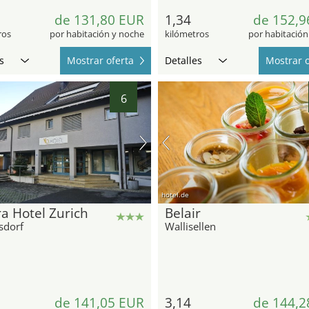
de 131,80 EUR
1,34
de 152,9
ros
por habitación y noche
kilómetros
por habitación
s
Mostrar oferta
Detalles
Mostrar o
6
hotel.de
a Hotel Zurich
Belair
sdorf
Wallisellen
de 141,05 EUR
3,14
de 144,2