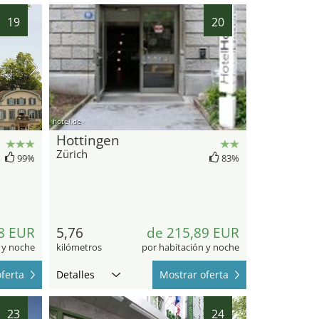
19
20
hotel.de
Hottingen
Zürich
99%
83%
8 EUR
5,76
de 215,89 EUR
 y noche
kilómetros
por habitación y noche
ferta
Detalles
Mostrar oferta
23
24