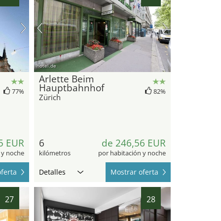
hotel.de
Arlette Beim
Hauptbahnhof
77%
82%
Zürich
5 EUR
6
de 246,56 EUR
 y noche
kilómetros
por habitación y noche
ferta
Detalles
Mostrar oferta
27
28