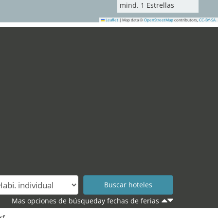
mind.
1
Estrellas
Leaflet
|
Map data ©
OpenStreetMap
contributors,
CC-BY-SA
Mas opciones de búsqueday fechas de ferias
rf.