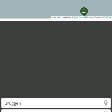
1
Leaflet
|
Map data ©
OpenStreetMap
contributors,
CC-BY-SA
24