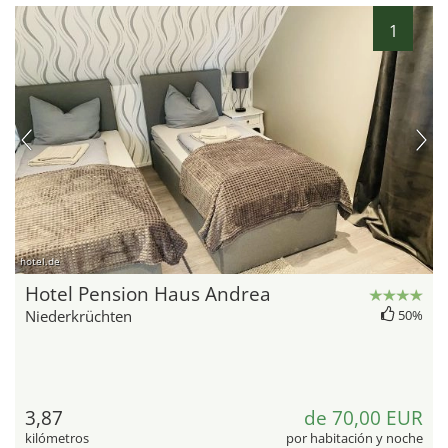
1
hotel.de
Hotel Pension Haus Andrea
Niederkrüchten
50%
3,87
de 70,00 EUR
kilómetros
por habitación y noche