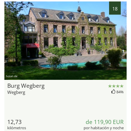
18
hotel.de
Burg Wegberg
Wegberg
84%
12,73
de 119,90 EUR
kilómetros
por habitación y noche