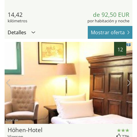
14,42
de 92,50 EUR
kilómetros
por habitación y noche
Detalles
Mostrar oferta
12
hotel.de
Höhen-Hotel
Viersen
77%