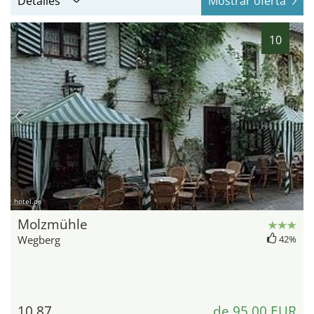
Detalles
Mostrar oferta
10
hotel.de
Molzmühle
Wegberg
42%
10,87
de 95,00 EUR