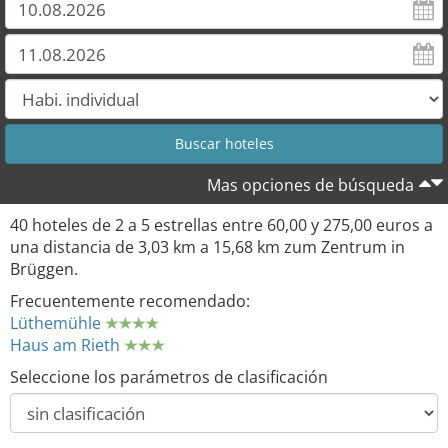
35
21
23
39
Mas opciones de búsqueda
40 hoteles de 2 a 5 estrellas entre 60,00 y 275,00 euros a
una distancia de 3,03 km a 15,68 km zum Zentrum in
Brüggen.
Frecuentemente recomendado:
Lüthemühle
Haus am Rieth
Seleccione los parámetros de clasificación