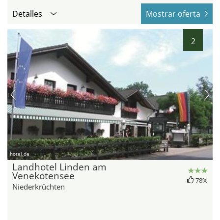
Detalles
Mostrar oferta
2
hotel.de
Landhotel Linden am
Venekotensee
78%
Niederkrüchten