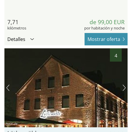
7,71
de 99,00 EUR
kilómetros
por habitación y noche
Detalles
Mostrar oferta
4
hotel.de