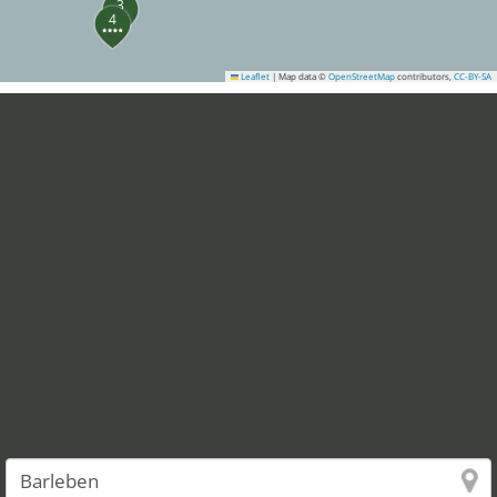
3
4
Leaflet
|
Map data ©
OpenStreetMap
contributors,
CC-BY-SA
8
10
13
7
18
17
9
16
11
14
12
15
21
20
24
25
19
23
22
26