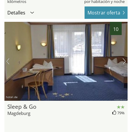
kilómetros
por habitación y noche
Detalles
Mostrar oferta
10
hotel.de
Sleep & Go
Magdeburg
79%