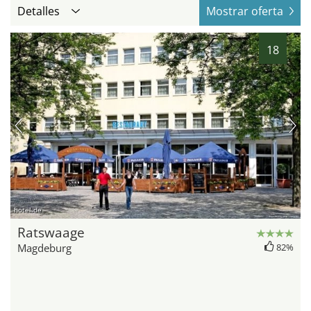
Detalles
Mostrar oferta
18
hotel.de
Ratswaage
Magdeburg
82%