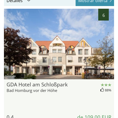
Detalles
Mostrar oferta
6
hotel.de
GDA Hotel am Schloßpark
Bad Homburg vor der Höhe
88%
0,4
de 109,00 EUR