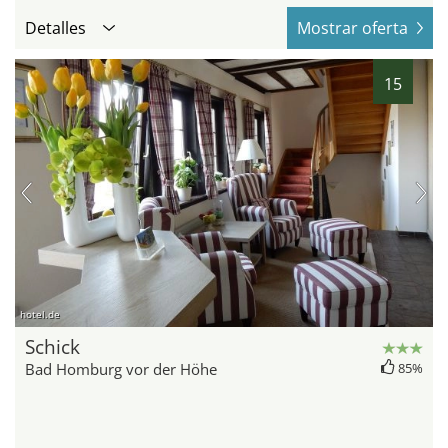
Detalles
Mostrar oferta
15
hotel.de
Schick
Bad Homburg vor der Höhe
85%