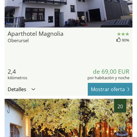
hotel.de
Aparthotel Magnolia
Oberursel
90%
2,4
de 69,00 EUR
kilómetros
por habitación y noche
Detalles
Mostrar oferta
20