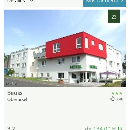
Detalles
Mostrar oferta
23
hotel.de
Beuss
Oberursel
86%
3,2
de 134,00 EUR