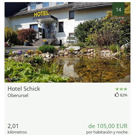
14
hotel.de
Hotel Schick
Oberursel
82%
2,01
de 105,00 EUR
kilómetros
por habitación y noche