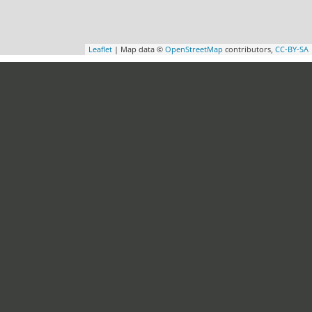
Leaflet
| Map data ©
OpenStreetMap
contributors,
CC-BY-SA