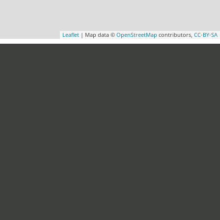
Leaflet
| Map data ©
OpenStreetMap
contributors,
CC-BY-SA