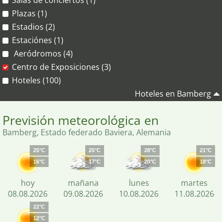
Salas de conciertos (1)
Plazas (1)
Estadios (2)
Estaciónes (1)
Aeródromos (4)
Centro de Exposiciones (3)
Hoteles (100)
Hoteles en Bamberg
Previsión meteorológica en
Bamberg, Estado federado Baviera, Alemania
25°C
25°C
28°C
21°C
16°C
17°C
20°C
18°C
hoy
mañana
lunes
martes
08.08.2026
09.08.2026
10.08.2026
11.08.2026
22°C
12°C