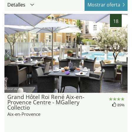
Detalles
Mostrar oferta
18
hotel.de
Grand Hôtel Roi René Aix-en-
Provence Centre - MGallery
89%
Collectio
Aix-en-Provence