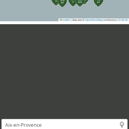
Leaflet
|
Map data ©
OpenStreetMap
contributors,
CC-BY-SA