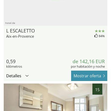
hotel.de
L ESCALETTO
Aix-en-Provence
84%
0,59
de 142,16 EUR
kilómetros
por habitación y noche
Detalles
Mostrar oferta
15