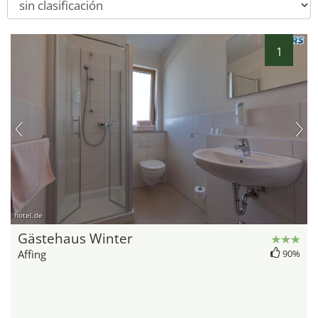
1
hotel.de
Gästehaus Winter
Affing
90%