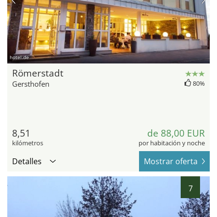
hotel.de
Römerstadt
Gersthofen
80%
8,51
de 88,00 EUR
kilómetros
por habitación y noche
Detalles
Mostrar oferta
7