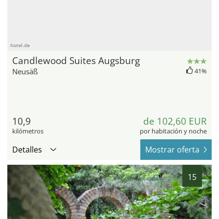
hotel.de
Candlewood Suites Augsburg
Neusäß
41%
10,9
de 102,60 EUR
kilómetros
por habitación y noche
Detalles
Mostrar oferta
15