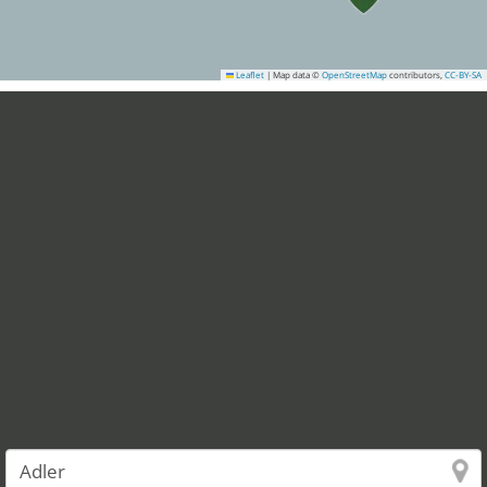
Leaflet
|
Map data ©
OpenStreetMap
contributors,
CC-BY-SA