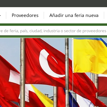
Proveedores
Añadir una feria nueva
Países
Ciudades
Sectores de ferias
Sectores de prove