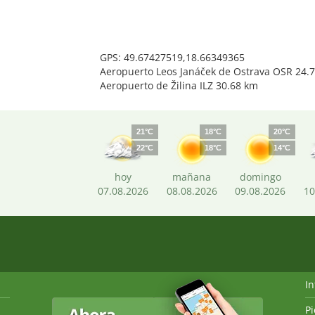
GPS: 49.67427519,18.66349365
Aeropuerto Leos Janáček de Ostrava OSR 24.
Aeropuerto de Žilina ILZ 30.68 km
21°C
18°C
20°C
22°C
18°C
14°C
hoy
mañana
domingo
07.08.2026
08.08.2026
09.08.2026
10
I
P