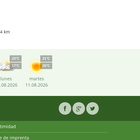
74 km
23°C
21°C
17°C
20°C
lunes
martes
.08.2026
11.08.2026
ntimidad
ie de imprenta