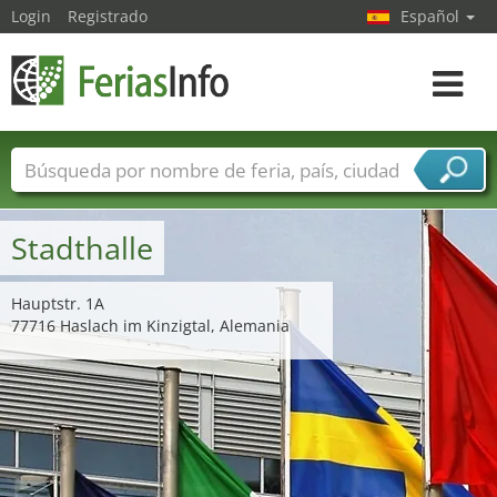
Login
Registrado
Español
Navega
toggle
Nombres de ferias
Países
Ciudades
Sectores de ferias
Stadthalle
Sectores de proveedor de servicios
Hauptstr. 1A
77716 Haslach im Kinzigtal, Alemania