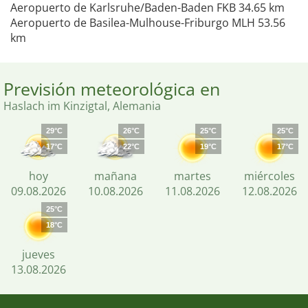
Aeropuerto de Karlsruhe/Baden-Baden FKB 34.65 km
Aeropuerto de Basilea-Mulhouse-Friburgo MLH 53.56
km
Previsión meteorológica en
Haslach im Kinzigtal, Alemania
29°C
26°C
25°C
25°C
17°C
22°C
19°C
17°C
hoy
mañana
martes
miércoles
09.08.2026
10.08.2026
11.08.2026
12.08.2026
25°C
18°C
jueves
13.08.2026