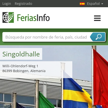
Login
Registrado
Español
Navega
toggle
Nombres de ferias
Países
Ciudades
Sectores de ferias
Singoldhalle
Sectores de proveedor de servicios
Willi-Ohlendorf-Weg 1
86399 Bobingen, Alemania