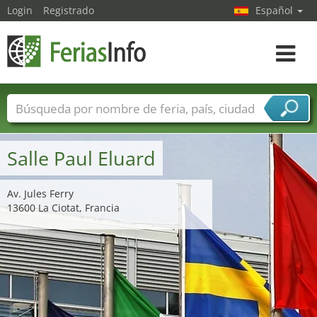
Login
Registrado
Español
Navega
toggle
Nombres de ferias
Países
Ciudades
Sectores de ferias
Salle Paul Eluard
Sectores de proveedor de servicios
Av. Jules Ferry
13600 La Ciotat, Francia