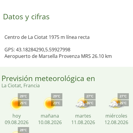
Datos y cifras
Centro de La Ciotat 1975 m línea recta
GPS: 43.18284290,5.59927998
Aeropuerto de Marsella Provenza MRS 26.10 km
Previsión meteorológica en
La Ciotat, Francia
29°C
29°C
27°C
27°C
25°C
23°C
26°C
25°C
hoy
mañana
martes
miércoles
09.08.2026
10.08.2026
11.08.2026
12.08.2026
28°C