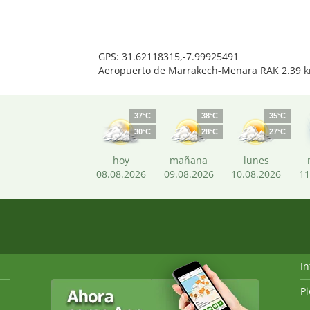
GPS: 31.62118315,-7.99925491
Aeropuerto de Marrakech-Menara RAK 2.39 
37°C
38°C
35°C
30°C
28°C
27°C
hoy
mañana
lunes
08.08.2026
09.08.2026
10.08.2026
11
I
P