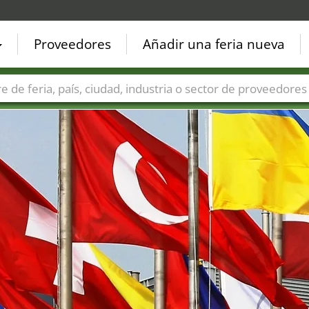
Proveedores
Añadir una feria nueva
Países
Ciudades
Sectores de ferias
Sectores de prove