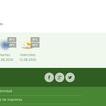
km
36°C
35°C
28°C
30°C
martes
miércoles
.08.2026
12.08.2026
ntimidad
ie de imprenta