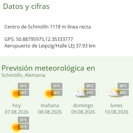
Datos y cifras
Centro de Schmölln 1118 m línea recta
GPS: 50.88795975,12.35333777
Aeropuerto de Leipzig/Halle LEJ 37.93 km
Previsión meteorológica en
Schmölln, Alemania
24°C
21°C
26°C
28°C
14°C
15°C
14°C
20°C
hoy
mañana
domingo
lunes
07.08.2026
08.08.2026
09.08.2026
10.08.2026
21°C
21°C