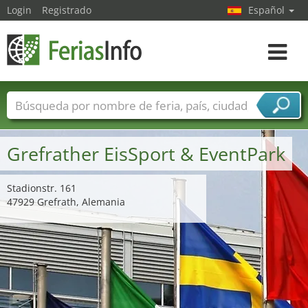
Login
Registrado
Español
Navega
toggle
Nombres de ferias
Países
Ciudades
Sectores de ferias
Grefrather EisSport & EventPark
Sectores de proveedor de servicios
Stadionstr. 161
47929 Grefrath, Alemania