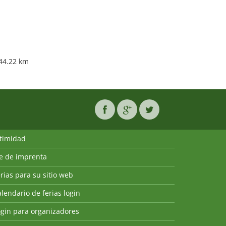
44.22 km
ntimidad
ie de imprenta
rias para su sitio web
lendario de ferias login
ogin para organizadores