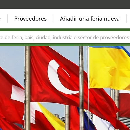
Proveedores
Añadir una feria nueva
Países
Ciudades
Sectores de ferias
Sectores de prove