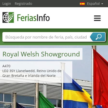
Login
Registrado
Español
Navega
toggle
Nombres de ferias
Países
Ciudades
Sectores de ferias
Royal Welsh Showground
Sectores de proveedor de servicios
A470
LD2 3SY Llanelwedd, Reino Unido de
Gran Bretaña e Irlanda del Norte