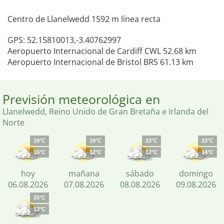
Centro de Llanelwedd 1592 m línea recta
GPS: 52.15810013,-3.40762997
Aeropuerto Internacional de Cardiff CWL 52.68 km
Aeropuerto Internacional de Bristol BRS 61.13 km
Previsión meteorológica en
Llanelwedd, Reino Unido de Gran Bretaña e Irlanda del
Norte
19°C
19°C
23°C
23°C
15°C
12°C
12°C
14°C
hoy
mañana
sábado
domingo
06.08.2026
07.08.2026
08.08.2026
09.08.2026
25°C
13°C