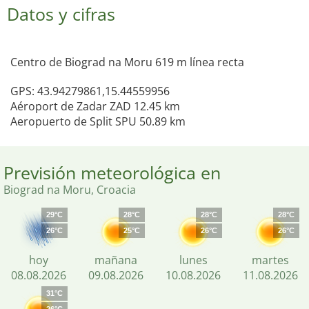
Datos y cifras
Centro de Biograd na Moru 619 m línea recta
GPS: 43.94279861,15.44559956
Aéroport de Zadar ZAD 12.45 km
Aeropuerto de Split SPU 50.89 km
Previsión meteorológica en
Biograd na Moru, Croacia
29°C
28°C
28°C
28°C
26°C
25°C
26°C
26°C
hoy
mañana
lunes
martes
08.08.2026
09.08.2026
10.08.2026
11.08.2026
31°C