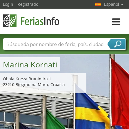
Login
Registrado
Español
Navega
toggle
Nombres de ferias
Países
Ciudades
Sectores de ferias
Marina Kornati
Sectores de proveedor de servicios
Obala Kneza Branimira 1
23210 Biograd na Moru, Croacia